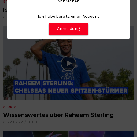
Abbrechen
SPORTS
Ist Thymesia das neue Elden Ring?
Ich habe bereits einen Account
2023-02-22
01:23
Anmeldung
SPORTS
Wissenswertes über Raheem Sterling
2022-07-22
01:09