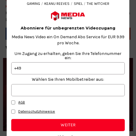
GAMING
KEANU REEVES
SPIEL
THE WITCHER
KEANU REEVES
SPIEL
THE WITCHER
Kurz vor dem finalen Release-Termin kommen mehr Details ans
Licht. Vielleicht musst du dir ein paar Tage frei nehmen!
Abonniere für unbegrenzten Videozugang
Media News Video ein On Demand Abo Service für EUR 9.99
pro Woche.
WEITERE NEWS ZUM THEMA
Um Zugang zu erhalten, geben Sie Ihre Telefonnummer
ein:
+49
Wählen Sie Ihren Mobilbetreiber aus:
AGB
Datenschutzhinweise
WEITER