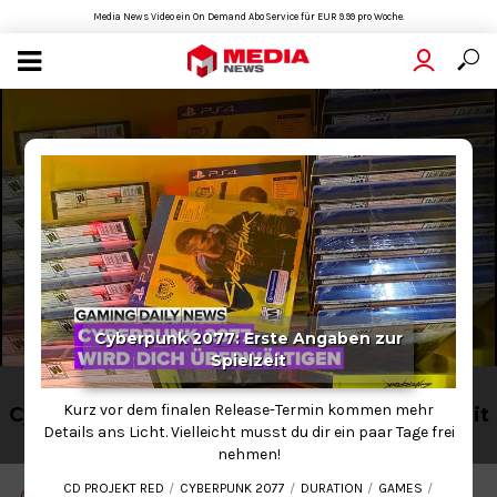
Media News Video ein On Demand Abo Service für EUR 9.99 pro Woche.
Cyberpunk 2077: Erste Angaben zur
Spielzeit
SPORTS
Kurz vor dem finalen Release-Termin kommen mehr
Cyberpunk 2077: Erste Angaben zur Spielzeit
Details ans Licht. Vielleicht musst du dir ein paar Tage frei
2021-03-02
01:29
nehmen!
CD PROJEKT RED
CYBERPUNK 2077
DURATION
GAMES
CD PROJEKT RED
CYBERPUNK 2077
DURATION
GAMES
GAMING