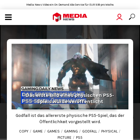
Media News Video ein On Demand Abo Service für EUR 9.99 pro Woche.
Das erste Bild eines physischen PS5-
Spiels wurde veröffentlicht
SPORTS
Godfall ist das allererste physische PS5-Spiel, das der
Das erste Bild eines physischen PS5-Spiels
Öffentlichkeit vorgestellt wird.
wurde veröffentlicht
COPY
GAME
GAMES
GAMING
GODFALL
PHYSICAL
2020-10-19
01:31
PICTURE
PS5