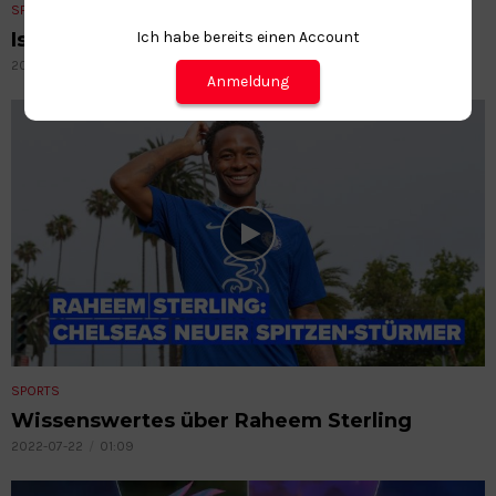
SPORTS
Ich habe bereits einen Account
Ist Thymesia das neue Elden Ring?
2023-02-22
01:23
Anmeldung
SPORTS
Wissenswertes über Raheem Sterling
2022-07-22
01:09