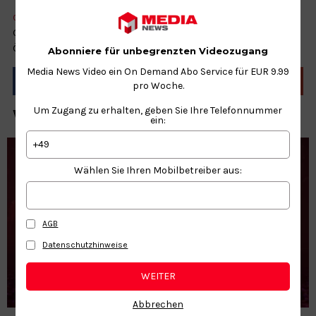
COPY
GAME
GAMES
GAMING
GODFALL
PHYSICAL
PICTURE
PS5
Godfall ist das allererste physische PS5-Spiel, das der
Öffentlichkeit vorgestellt wird.
Abonniere für unbegrenzten Videozugang
Media News Video ein On Demand Abo Service für EUR 9.99
pro Woche.
Um Zugang zu erhalten, geben Sie Ihre Telefonnummer
WEITERE NEWS ZUM THEMA
ein:
+49
Wählen Sie Ihren Mobilbetreiber aus:
AGB
Datenschutzhinweise
WEITER
Abbrechen