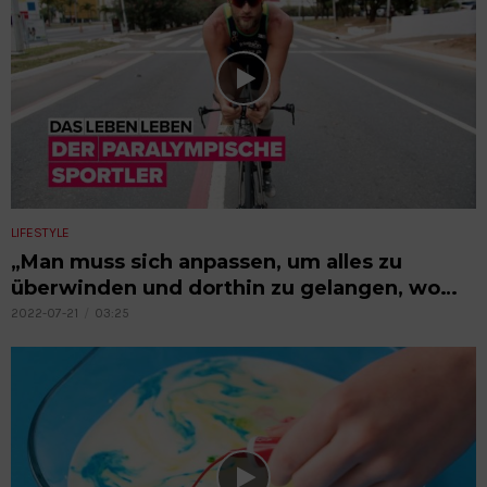
LIFESTYLE
„Man muss sich anpassen, um alles zu
überwinden und dorthin zu gelangen, wo
man hinwill.“
2022-07-21
03:25