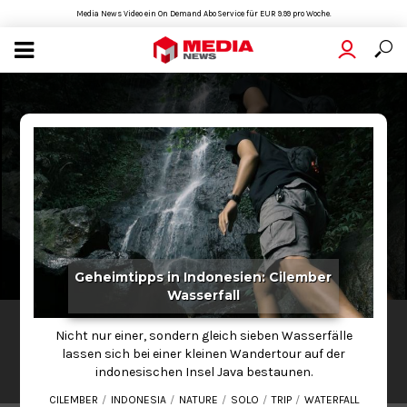
Media News Video ein On Demand Abo Service für EUR 9.99 pro Woche.
Geheimtipps in Indonesien: Cilember
Wasserfall
LIFESTYLE
Nicht nur einer, sondern gleich sieben Wasserfälle
Geheimtipps in Indonesien: Cilember
lassen sich bei einer kleinen Wandertour auf der
Wasserfall
indonesischen Insel Java bestaunen.
2020-06-30
01:23
CILEMBER
INDONESIA
NATURE
SOLO
TRIP
WATERFALL