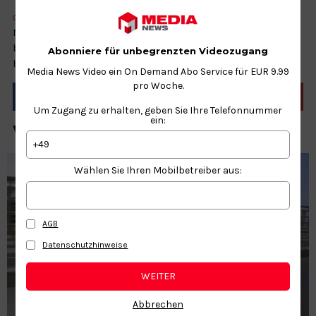
CILEMBER
INDONESIA
NATURE
SOLO
TRIP
WATERFALL
Nicht nur einer, sondern gleich sieben Wasserfälle lassen sich
bei einer kleinen Wandertour auf der indonesischen Insel Java
Abonniere für unbegrenzten Videozugang
bestaunen.
Media News Video ein On Demand Abo Service für EUR 9.99
pro Woche.
Um Zugang zu erhalten, geben Sie Ihre Telefonnummer
ein:
WEITERE NEWS ZUM THEMA
+49
Wählen Sie Ihren Mobilbetreiber aus:
AGB
Datenschutzhinweise
WEITER
Abbrechen