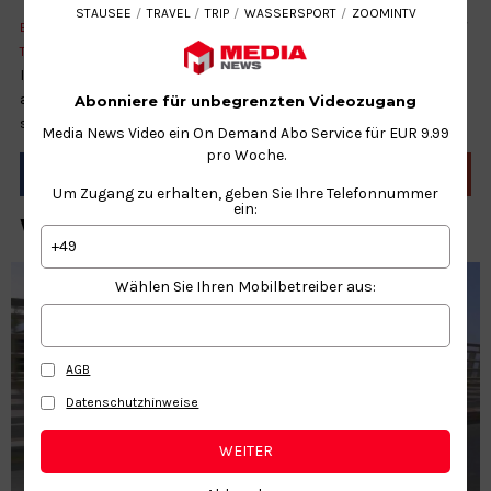
STAUSEE
TRAVEL
TRIP
WASSERSPORT
ZOOMINTV
BURG
DICHTER
FLUGZEUG
IZNÁJAR
REISEN
SPANIEN
STAUSEE
TRAVEL
TRIP
WASSERSPORT
ZOOMINTV
Iznájar ist die perfekte Stadt für einen Wochenendtrip. Das
atemberaubende Pueblo Blanco in Córdoba ist eines der
Abonniere für unbegrenzten Videozugang
schönsten in Orte in ganz Spanien.
Media News Video ein On Demand Abo Service für EUR 9.99
pro Woche.
Um Zugang zu erhalten, geben Sie Ihre Telefonnummer
ein:
WEITERE NEWS ZUM THEMA
+49
Wählen Sie Ihren Mobilbetreiber aus:
AGB
Datenschutzhinweise
WEITER