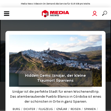
Media News Video ein On Demand Abo Service für EUR 9.99 pro Woche.
Hidden Gems: Iznájar, der kleine
Traumort Spaniens
LIFESTYLE
Iznájar ist die perfekte Stadt für einen Wochenendtrip.
Hidden Gems: Iznájar, der kleine Traumort
Das atemberaubende Pueblo Blanco in Córdoba ist eines
Spaniens
der schönsten in Orte in ganz Spanien.
2020-06-30
02:35
BURG
DICHTER
FLUGZEUG
IZNÁJAR
REISEN
SPANIEN