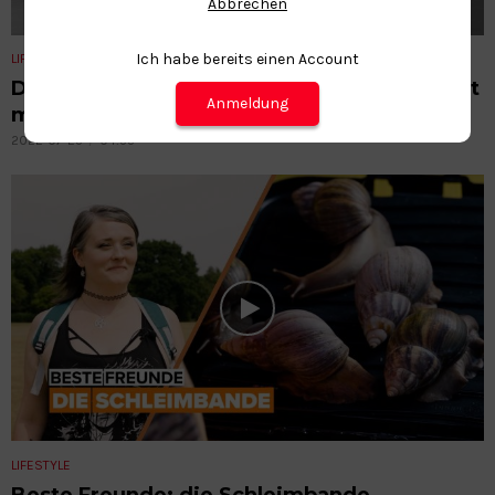
Abbrechen
Ich habe bereits einen Account
LIFESTYLE
Dieser Cosplayer vereint seine Leidenschaft
Anmeldung
mit dem Skateboard-Fahren
2022-07-25
04:55
LIFESTYLE
Beste Freunde: die Schleimbande