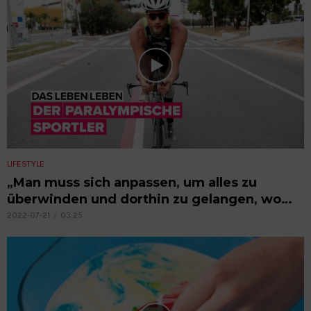
LIFESTYLE
„Man muss sich anpassen, um alles zu
überwinden und dorthin zu gelangen, wo
man hinwill.“
2022-07-21
03:25