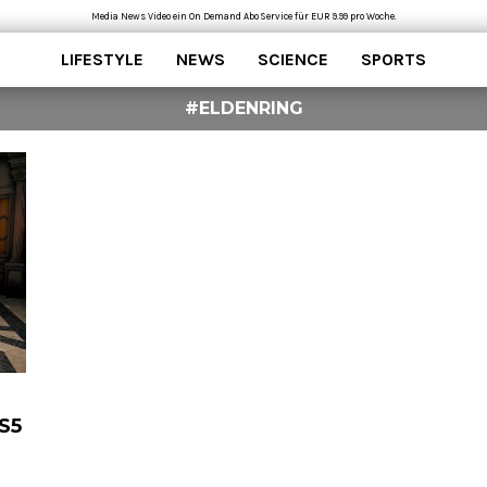
Media News Video ein On Demand Abo Service für EUR 9.99 pro Woche.
LIFESTYLE
NEWS
SCIENCE
SPORTS
#ELDENRING
PS5