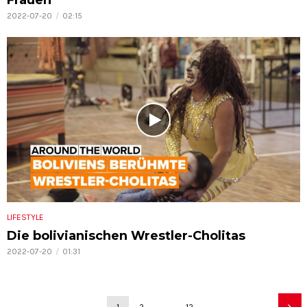
Frauen
2022-07-20
02:15
LIFESTYLE
Die bolivianischen Wrestler-Cholitas
2022-07-20
01:31
1
2
…
12