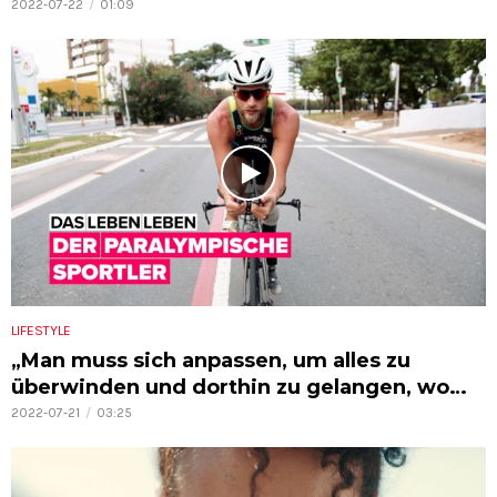
2022-07-22
01:09
LIFESTYLE
„Man muss sich anpassen, um alles zu
überwinden und dorthin zu gelangen, wo
man hinwill.“
2022-07-21
03:25