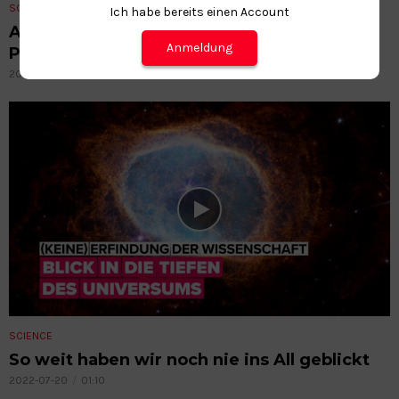
SCIENCE
Ich habe bereits einen Account
Around the world: Urbanes Sonnenlicht
Anmeldung
Projekt
2022-07-20
02:19
SCIENCE
So weit haben wir noch nie ins All geblickt
2022-07-20
01:10