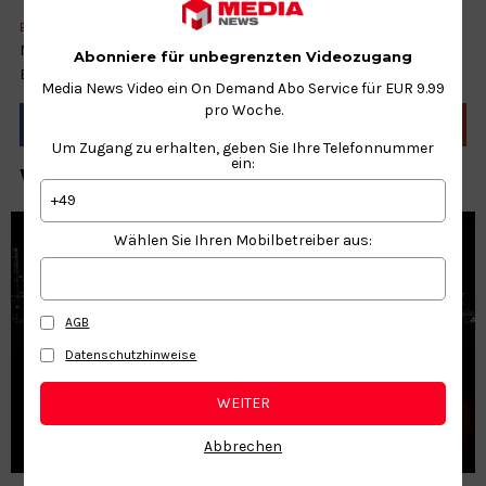
ECONOMY
ROBOTS
TECHNOLOGY
Mehr Roboter als je zuvor erobern die unterschiedlichsten
Abonniere für unbegrenzten Videozugang
Branchen.
Media News Video ein On Demand Abo Service für EUR 9.99
pro Woche.
Um Zugang zu erhalten, geben Sie Ihre Telefonnummer
ein:
WEITERE NEWS ZUM THEMA
+49
Wählen Sie Ihren Mobilbetreiber aus:
AGB
Datenschutzhinweise
WEITER
Abbrechen