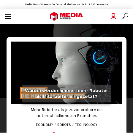
Media News Video ein On Demand Abo Service für EUR 9.99 pro Woche.
Warum werden immer mehr Roboter
als Mitarbeiter eingesetzt?
SCIENCE
Mehr Roboter als je zuvor erobern die
Warum werden immer mehr Roboter als
unterschiedlichsten Branchen.
Mitarbeiter eingesetzt?
ECONOMY
ROBOTS
TECHNOLOGY
2022-07-20
01:30