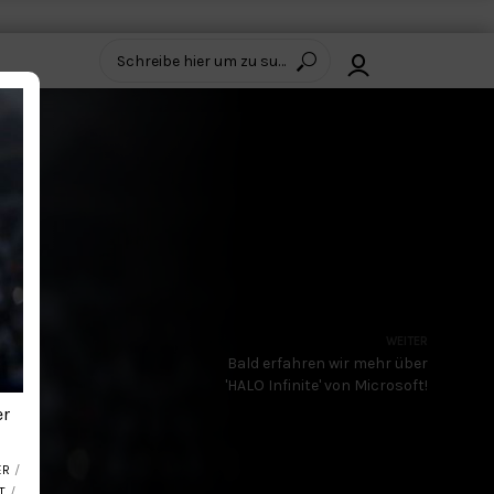
WEITER
Bald erfahren wir mehr über
'HALO Infinite' von Microsoft!
er
R
T