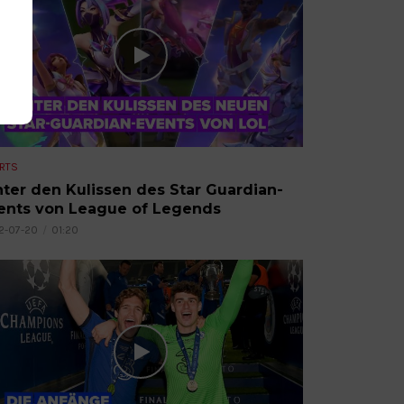
RTS
nter den Kulissen des Star Guardian-
ents von League of Legends
2-07-20
01:20