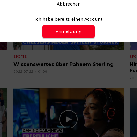
Abbrechen
Ich habe bereits einen Account
Anmeldung
SPORTS
SPO
Wissenswertes über Raheem Sterling
Hi
Ev
2022-07-22
01:09
202