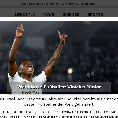
Media News Video ein On Demand Abo Service für EUR 9.99 pro Woche.
LIFESTYLE
NEWS
SCIENCE
SPORTS
Weltklasse Fußballer: Vinícius Júnior
er Brasilianer ist erst 18 Jahre alt und wird bereits als einer d
besten Fußballer der Welt gehandelt.
SILIEN
DEBÜT
FOOT
FOOTBALLER
FUSSBALL
FUSSBALLCLUB
FUSSBALLE
SSBALLVEREIN
MADRID
PROFI-DEBÜT
PROFIFUSSBALLER
PROFIMANNSCHAF