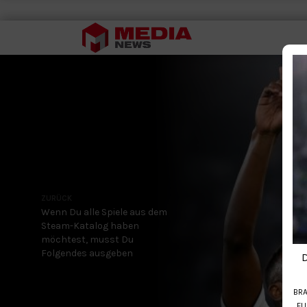
ZURÜCK
Wenn Du alle Spiele aus dem
Steam-Katalog haben
möchtest, musst Du
Folgendes ausgeben
D
BRA
FU