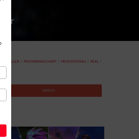
nior
o
USSBALLER
PROFIMANNSCHAFT
PROFIVERTRAG
REAL
GOOGLE+