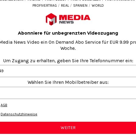
PROFIVERTRAG
REAL
SPANIEN
WORLD
SPORTS
tklasse Fußballer: Vinícius Jú
2020-10-14
01:14
Abonniere für unbegrenzten Videozugang
Media News Video ein On Demand Abo Service für EUR 9.99 pr
Woche.
Um Zugang zu erhalten, geben Sie Ihre Telefonnummer ein:
SSBALLCLUB
FUSSBALLER
FUSSBALLVEREIN
MADRID
PROFI-DEBÜT
PROFIF
49
 bereits als einer der besten Fußballer der Welt gehandelt.
Wählen Sie Ihren Mobilbetreiber aus:
TWITTER
AGB
THEMA
Datenschutzhinweise
WEITER