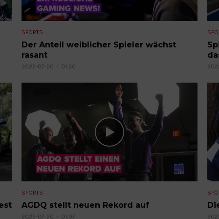
SPORTS
SPO
Der Anteil weiblicher Spieler wächst
Sp
rasant
da
2022-07-20
01:20
202
SPORTS
SPO
est
AGDQ stellt neuen Rekord auf
Di
2022-07-20
01:07
202