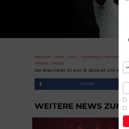
Wel
BRASILIEN
DEBÜT
FOOT
FOOTBALLER
FUSSBALL
FU
SPANIEN
WORLD
+
Der Brasilianer ist erst 18 Jahre alt und wird
FACEBOOK
WEITERE NEWS ZUM 