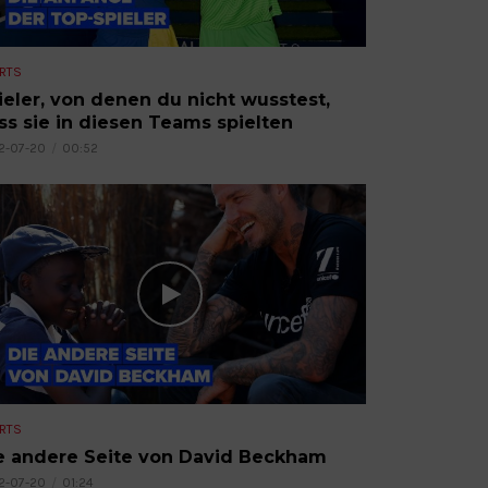
RTS
ieler, von denen du nicht wusstest,
ss sie in diesen Teams spielten
2-07-20
00:52
RTS
e andere Seite von David Beckham
2-07-20
01:24