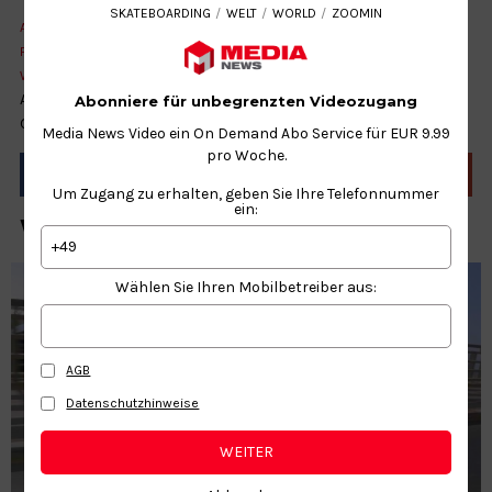
SKATEBOARDING
WELT
WORLD
ZOOMIN
AARON
ABILITY
BEHINDERUNG
BMX
DISABILITY
FÄHIGKEIT
FOTHERINGHAM
INSPIRATION
LOCALHEROES
SKATEBOARDING
WELT
WORLD
ZOOMIN
Aaron Fotheringham ist die Inspiration einer ganzen
Abonniere für unbegrenzten Videozugang
Generation von BMX-Extremsportlern.
Media News Video ein On Demand Abo Service für EUR 9.99
pro Woche.
Um Zugang zu erhalten, geben Sie Ihre Telefonnummer
ein:
WEITERE NEWS ZUM THEMA
+49
Wählen Sie Ihren Mobilbetreiber aus:
AGB
Datenschutzhinweise
WEITER