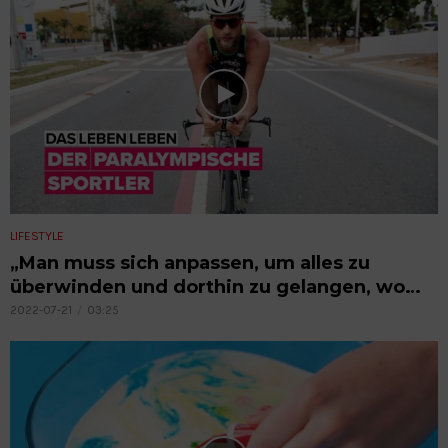
LIFESTYLE
„Man muss sich anpassen, um alles zu
überwinden und dorthin zu gelangen, wo
man hinwill.“
2022-07-21
03:25