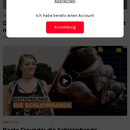
Abbrechen
Ich habe bereits einen Account
LIFESTYLE
Dieser Cosplayer vereint seine Leidenschaft
Anmeldung
mit dem Skateboard-Fahren
2022-07-25
04:55
LIFESTYLE
Beste Freunde: die Schleimbande