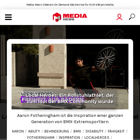
Media News Video ein On Demand Abo Service für EUR 9.99 pro Woche.
Local Heroes: Ein Rollstuhlathlet, der
zum Idol der BMX Community wurde
LIFESTYLE
Aaron Fotheringham ist die Inspiration einer ganzen
Local Heroes: Ein Rollstuhlathlet, der zum Idol
Generation von BMX-Extremsportlern.
der BMX Community wurde
AARON
ABILITY
BEHINDERUNG
BMX
DISABILITY
FÄHIGKEIT
2021-03-02
03:50
FOTHERINGHAM
INSPIRATION
LOCALHEROES