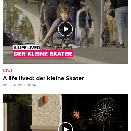
NEWS
A life lived: der kleine Skater
2022-07-20
02:34