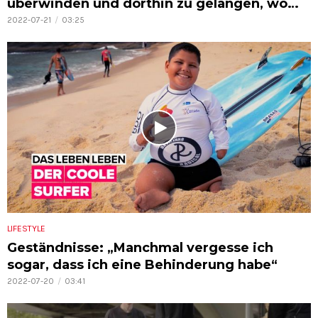
überwinden und dorthin zu gelangen, wo
man hinwill.“
2022-07-21
03:25
LIFESTYLE
Geständnisse: „Manchmal vergesse ich
sogar, dass ich eine Behinderung habe“
2022-07-20
03:41