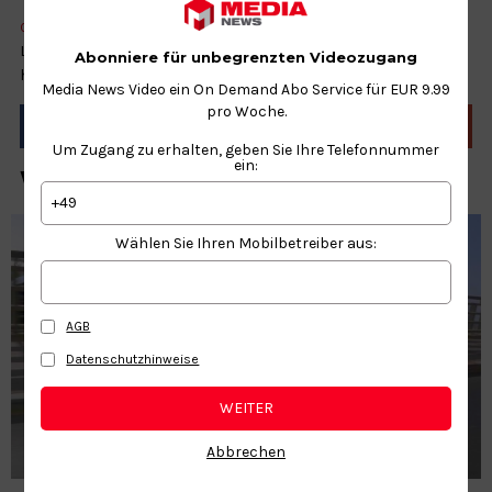
CHOCOLATE
DIY
FOOD
HOBBY
VEGAN
Lust auf ein neues Geschmackserlebnis? Probier
Abonniere für unbegrenzten Videozugang
hausgemachte vegane Schokolade.
Media News Video ein On Demand Abo Service für EUR 9.99
pro Woche.
Um Zugang zu erhalten, geben Sie Ihre Telefonnummer
ein:
WEITERE NEWS ZUM THEMA
+49
Wählen Sie Ihren Mobilbetreiber aus:
AGB
Datenschutzhinweise
WEITER
Abbrechen