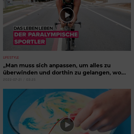
LIFESTYLE
„Man muss sich anpassen, um alles zu
überwinden und dorthin zu gelangen, wo
man hinwill.“
2022-07-21
03:25