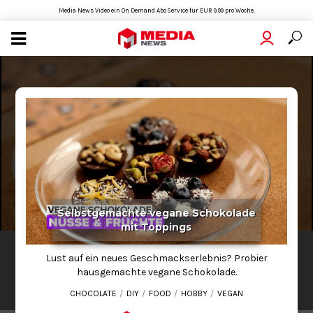
Media News Video ein On Demand Abo Service für EUR 9.99 pro Woche.
Selbstgemachte vegane Schokolade
mit Toppings
LIFESTYLE
Lust auf ein neues Geschmackserlebnis? Probier
Selbstgemachte vegane Schokolade mit
hausgemachte vegane Schokolade.
Toppings
CHOCOLATE
DIY
FOOD
HOBBY
VEGAN
2022-07-20
00:58